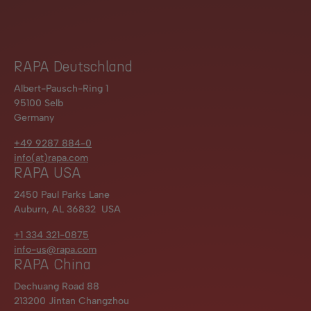
RAPA Deutschland
Albert-Pausch-Ring 1
95100 Selb
Germany
+49 9287 884-0
info(at)rapa.com
RAPA USA
2450 Paul Parks Lane
Auburn, AL 36832 USA
+1 334 321-0875
info-us@rapa.com
RAPA China
Dechuang Road 88
213200 Jintan Changzhou