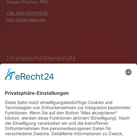
Jiangsu Provinz, PRC
+86 0519 82999978
info-cn(at)rapa.com
Impressum
Datenschutz
Hinweisgebersystem
Kontakt
GROUP
AUTOMOTIVE