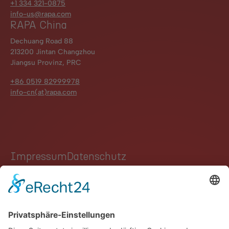
+1 334 321-0875
info-us@rapa.com
RAPA China
Dechuang Road 88
213200 Jintan Changzhou
Jiangsu Provinz, PRC
+86 0519 82999978
info-cn(at)rapa.com
Impressum
Datenschutz
Hinweisgebersystem
Kontakt