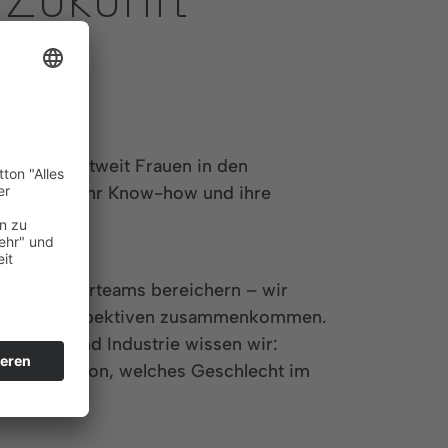
 Zukunft
 rückt weltweit Frauen in den
ihre Ideen, ihr Know-how und ihre
re Ingenieurteams bereichern – wir
enn viele Perspektiven zusammenkommen.
technik und Industrie wissen wir:
bhängig davon, welches Geschlecht im