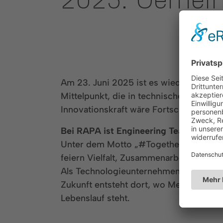
2025: Gemein
Am 23. Juni 2025 ist es wieder so wei
Mittelpunkt, die in technischen Berufe
Innovationskraft wäre Fortschritt nicht
Bei RAPA ist Engineering Teamarbeit
Unter dem Motto „#TogetherWeEngineer“
feiern Vielfalt, Zusammenarbeit und d
Als Technologieunternehmen mit hoher 
Zukunft entsteht dort, wo Menschen le
Lebenslauf steht.