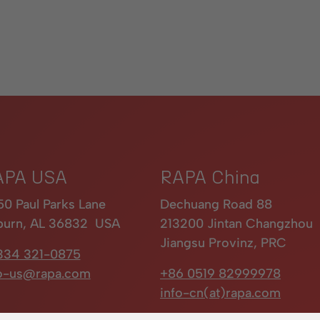
APA USA
RAPA China
0 Paul Parks Lane
Dechuang Road 88
burn, AL 36832 USA
213200 Jintan Changzhou
Jiangsu Provinz, PRC
334 321-0875
fo-us@rapa.com
+86 0519 82999978
info-cn(at)rapa.com