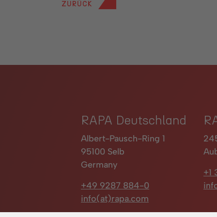
ZURÜCK
RAPA Deutschland
R
Albert-Pausch-Ring 1
245
95100 Selb
Au
Germany
+1 
+49 9287 884-0
in
info(at)rapa.com