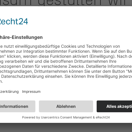
sam gestalten wir
t: Der International Women in Engineering Day (INWED)
n Großartiges leisten – und das mit Recht. Denn ohne 
 möglich.
 – unabhängig vom Geschlecht
 feiern wir bei RAPA nicht nur die Frauen, die unse
ie Überzeugung, dass Innovation am stärksten ist, w
Fertigungstiefe in den Bereichen Automotive, Medizin
idenschaftlich denken, gestalten und verändern – una