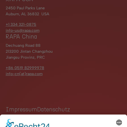
2450 Paul Parks Lane
Auburn, AL 36832 USA
+1 334 321-0875
info-us@rapa.com
RAPA China
Dechuang Road 88
213200 Jintan Changzhou
Jiangsu Provinz, PRC
+86 0519 82999978
info-cn(at)rapa.com
Impressum
Datenschutz
Hinweisgebersystem
Kontakt