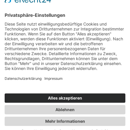
GROUP
AUTOMOTIVE
HEALTHCARE
INDUSTRY
KARRIERE
THE HEART OF INNOVATION